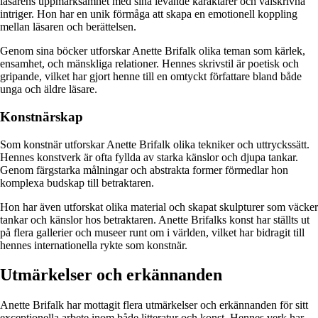
läsarens uppmärksamhet med sina levande karaktärer och välskrivna
intriger. Hon har en unik förmåga att skapa en emotionell koppling
mellan läsaren och berättelsen.
Genom sina böcker utforskar Anette Brifalk olika teman som kärlek,
ensamhet, och mänskliga relationer. Hennes skrivstil är poetisk och
gripande, vilket har gjort henne till en omtyckt författare bland både
unga och äldre läsare.
Konstnärskap
Som konstnär utforskar Anette Brifalk olika tekniker och uttryckssätt.
Hennes konstverk är ofta fyllda av starka känslor och djupa tankar.
Genom färgstarka målningar och abstrakta former förmedlar hon
komplexa budskap till betraktaren.
Hon har även utforskat olika material och skapat skulpturer som väcker
tankar och känslor hos betraktaren. Anette Brifalks konst har ställts ut
på flera gallerier och museer runt om i världen, vilket har bidragit till
hennes internationella rykte som konstnär.
Utmärkelser och erkännanden
Anette Brifalk har mottagit flera utmärkelser och erkännanden för sitt
exceptionella arbete inom både litteratur och konst. Hennes verk har