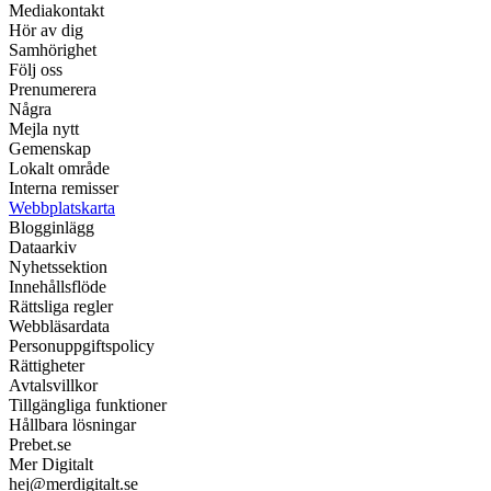
Mediakontakt
Hör av dig
Samhörighet
Följ oss
Prenumerera
Några
Mejla nytt
Gemenskap
Lokalt område
Interna remisser
Webbplatskarta
Blogginlägg
Dataarkiv
Nyhetssektion
Innehållsflöde
Rättsliga regler
Webbläsardata
Personuppgiftspolicy
Rättigheter
Avtalsvillkor
Tillgängliga funktioner
Hållbara lösningar
Prebet.se
Mer Digitalt
hej@merdigitalt.se