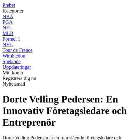
Prebet
Kategorier
NBA
PGA
NFL
MLB
Formel 1
NHL
Tour de France
Wimbledon
Spelande
Uppdateringar
Mitt konto
Registrera dig nu
Nyhetsmail
Dorte Velling Pedersen: En
Innovativ Företagsledare och
Entreprenör
Dorte Velling Pedersen är en framstående företagsledare och