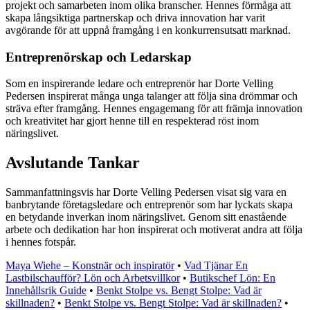
projekt och samarbeten inom olika branscher. Hennes förmåga att
skapa långsiktiga partnerskap och driva innovation har varit
avgörande för att uppnå framgång i en konkurrensutsatt marknad.
Entreprenörskap och Ledarskap
Som en inspirerande ledare och entreprenör har Dorte Velling
Pedersen inspirerat många unga talanger att följa sina drömmar och
sträva efter framgång. Hennes engagemang för att främja innovation
och kreativitet har gjort henne till en respekterad röst inom
näringslivet.
Avslutande Tankar
Sammanfattningsvis har Dorte Velling Pedersen visat sig vara en
banbrytande företagsledare och entreprenör som har lyckats skapa
en betydande inverkan inom näringslivet. Genom sitt enastående
arbete och dedikation har hon inspirerat och motiverat andra att följa
i hennes fotspår.
Maya Wiehe – Konstnär och inspiratör
•
Vad Tjänar En
Lastbilschaufför? Lön och Arbetsvillkor
•
Butikschef Lön: En
Innehållsrik Guide
•
Benkt Stolpe vs. Bengt Stolpe: Vad är
skillnaden?
•
Benkt Stolpe vs. Bengt Stolpe: Vad är skillnaden?
•