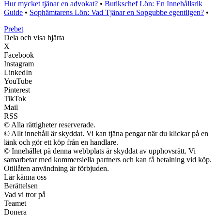
Hur mycket tjänar en advokat?
•
Butikschef Lön: En Innehållsrik
Guide
•
Sophämtarens Lön: Vad Tjänar en Sopgubbe egentligen?
•
Prebet
Dela och visa hjärta
X
Facebook
Instagram
LinkedIn
YouTube
Pinterest
TikTok
Mail
RSS
© Alla rättigheter reserverade.
© Allt innehåll är skyddat. Vi kan tjäna pengar när du klickar på en
länk och gör ett köp från en handlare.
© Innehållet på denna webbplats är skyddat av upphovsrätt. Vi
samarbetar med kommersiella partners och kan få betalning vid köp.
Otillåten användning är förbjuden.
Lär känna oss
Berättelsen
Vad vi tror på
Teamet
Donera