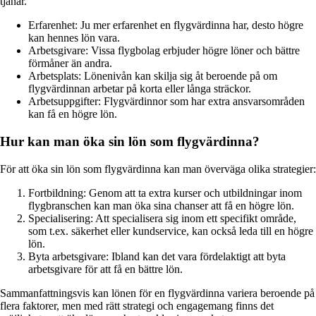
tjänar.
Erfarenhet: Ju mer erfarenhet en flygvärdinna har, desto högre
kan hennes lön vara.
Arbetsgivare: Vissa flygbolag erbjuder högre löner och bättre
förmåner än andra.
Arbetsplats: Lönenivån kan skilja sig åt beroende på om
flygvärdinnan arbetar på korta eller långa sträckor.
Arbetsuppgifter: Flygvärdinnor som har extra ansvarsområden
kan få en högre lön.
Hur kan man öka sin lön som flygvärdinna?
För att öka sin lön som flygvärdinna kan man överväga olika strategier:
Fortbildning: Genom att ta extra kurser och utbildningar inom
flygbranschen kan man öka sina chanser att få en högre lön.
Specialisering: Att specialisera sig inom ett specifikt område,
som t.ex. säkerhet eller kundservice, kan också leda till en högre
lön.
Byta arbetsgivare: Ibland kan det vara fördelaktigt att byta
arbetsgivare för att få en bättre lön.
Sammanfattningsvis kan lönen för en flygvärdinna variera beroende på
flera faktorer, men med rätt strategi och engagemang finns det