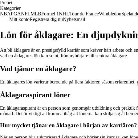
Prebet
Kategorier
NBA
PGA
NFL
MLB
Formel 1
NHL
Tour de France
Wimbledon
Speland
Mitt konto
Registrera dig nu
Nyhetsmail
Lön för åklagare: En djupdyknin
Att bli åklagare är en prestigefylld karriär som kräver hårt arbete och 
vad en åklagares lön kan se ut, från nybörjare till seniora åklagare.
Vad tjänar en åklagare?
En åklagares lön varierar beroende på flera faktorer, såsom erfarenhet,
Åklagaraspirant löner
En åklagaraspirant är en person som genomgår utbildning och praktik för
månad. Det är viktigt att komma ihåg att lönerna kan skilja sig åt beroe
Hur mycket tjänar en åklagare i början av karriären?
När en person blir auktoriserad åklagare och börjar sin karriär, kan l