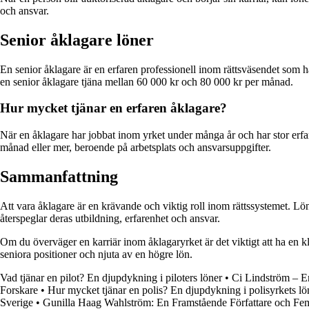
och ansvar.
Senior åklagare löner
En senior åklagare är en erfaren professionell inom rättsväsendet som 
en senior åklagare tjäna mellan 60 000 kr och 80 000 kr per månad.
Hur mycket tjänar en erfaren åklagare?
När en åklagare har jobbat inom yrket under många år och har stor erfa
månad eller mer, beroende på arbetsplats och ansvarsuppgifter.
Sammanfattning
Att vara åklagare är en krävande och viktig roll inom rättssystemet. Lö
återspeglar deras utbildning, erfarenhet och ansvar.
Om du överväger en karriär inom åklagaryrket är det viktigt att ha en kla
seniora positioner och njuta av en högre lön.
Vad tjänar en pilot? En djupdykning i piloters löner
•
Ci Lindström – 
Forskare
•
Hur mycket tjänar en polis? En djupdykning i polisyrkets lö
Sverige
•
Gunilla Haag Wahlström: En Framstående Författare och Fem