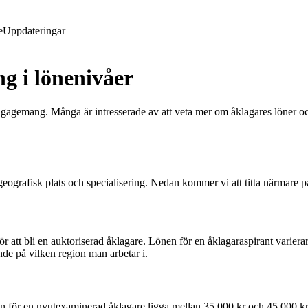
e
Uppdateringar
g i lönenivåer
engagemang. Många är intresserade av att veta mer om åklagares löner och
 geografisk plats och specialisering. Nedan kommer vi att titta närmare 
 att bli en auktoriserad åklagare. Lönen för en åklagaraspirant variera
nde på vilken region man arbetar i.
önen för en nyutexaminerad åklagare ligga mellan 35 000 kr och 45 000 k