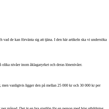
 vad de kan förvänta sig att tjäna. I den här artikeln ska vi undersöka
på olika nivåer inom åklagaryrket och deras lönenivåer.
r, men vanligtvis ligger den på mellan 25 000 kr och 30 000 kr per
r per månad. Det är en bra startlön för en person med hög utbildning