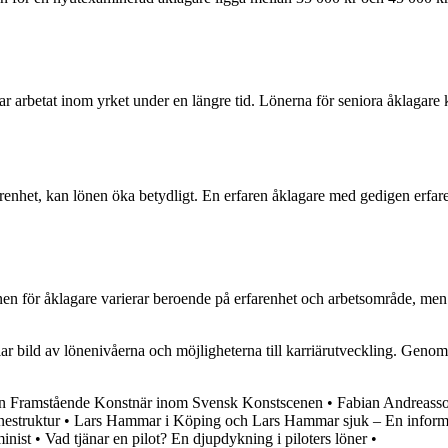
har arbetat inom yrket under en längre tid. Lönerna för seniora åklagar
renhet, kan lönen öka betydligt. En erfaren åklagare med gedigen erfar
nen för åklagare varierar beroende på erfarenhet och arbetsområde, men 
r bild av lönenivåerna och möjligheterna till karriärutveckling. Genom at
En Framstående Konstnär inom Svensk Konstscenen
•
Fabian Andreass
nestruktur
•
Lars Hammar i Köping och Lars Hammar sjuk – En inform
inist
•
Vad tjänar en pilot? En djupdykning i piloters löner
•