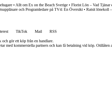
eltagare
•
Allt om Ex on the Beach Sverige
•
Florist Lön – Vad Tjänar 
tsuppläsare och Programledare på TV4: En Översikt
•
Ratsit lönekoll –
terest
TikTok
Mail
RSS
k och gör ett köp från en handlare.
tar med kommersiella partners och kan få betalning vid köp. Otillåten 