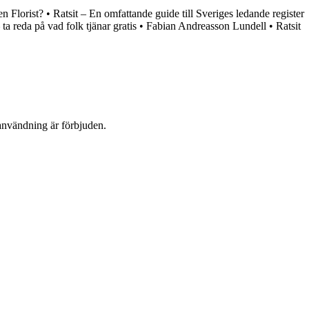
en Florist?
•
Ratsit – En omfattande guide till Sveriges ledande register
 ta reda på vad folk tjänar gratis
•
Fabian Andreasson Lundell
•
Ratsit
användning är förbjuden.