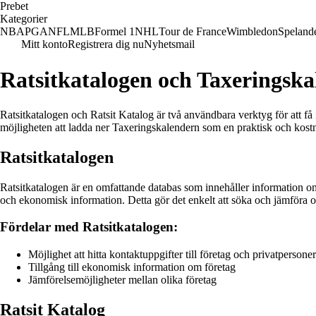
Prebet
Kategorier
NBA
PGA
NFL
MLB
Formel 1
NHL
Tour de France
Wimbledon
Speland
Mitt konto
Registrera dig nu
Nyhetsmail
Ratsitkatalogen och Taxeringsk
Ratsitkatalogen och Ratsit Katalog är två användbara verktyg för att få
möjligheten att ladda ner Taxeringskalendern som en praktisk och kost
Ratsitkatalogen
Ratsitkatalogen är en omfattande databas som innehåller information om
och ekonomisk information. Detta gör det enkelt att söka och jämföra ol
Fördelar med Ratsitkatalogen:
Möjlighet att hitta kontaktuppgifter till företag och privatpersoner
Tillgång till ekonomisk information om företag
Jämförelsemöjligheter mellan olika företag
Ratsit Katalog