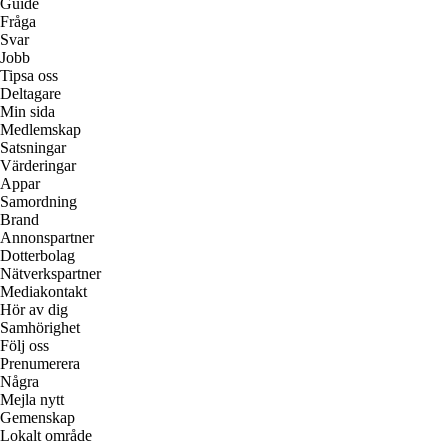
Guide
Fråga
Svar
Jobb
Tipsa oss
Deltagare
Min sida
Medlemskap
Satsningar
Värderingar
Appar
Samordning
Brand
Annonspartner
Dotterbolag
Nätverkspartner
Mediakontakt
Hör av dig
Samhörighet
Följ oss
Prenumerera
Några
Mejla nytt
Gemenskap
Lokalt område