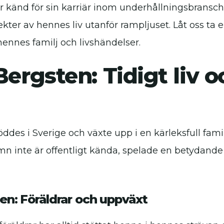
är känd för sin karriär inom underhållningsbransc
ter av hennes liv utanför rampljuset. Låt oss ta e
hennes familj och livshändelser.
Bergsten: Tidigt liv o
öddes i Sverige och växte upp i en kärleksfull fami
amn inte är offentligt kända, spelade en betydande r
en: Föräldrar och uppväxt