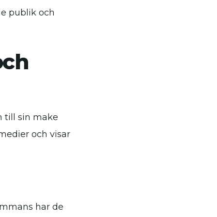
e publik och
och
 till sin make
 medier och visar
lsammans har de