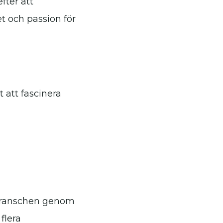
fter att
t och passion för
 att fascinera
sbranschen genom
flera