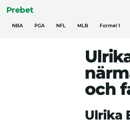
Prebet
NBA
PGA
NFL
MLB
Formel 1
Ulrik
närma
och f
Ulrika 