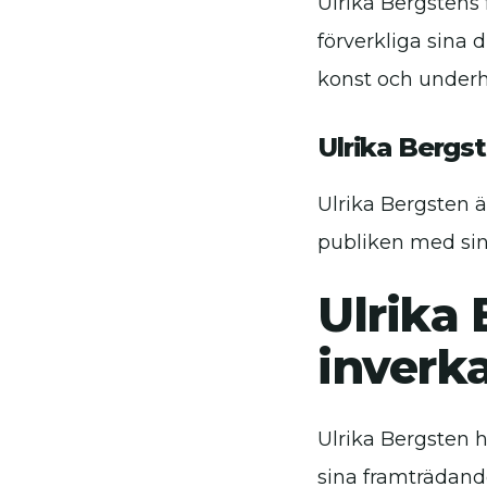
Ulrika Bergstens f
förverkliga sina 
konst och underh
Ulrika Bergs
Ulrika Bergsten ä
publiken med sin
Ulrika 
inverk
Ulrika Bergsten 
sina framträdande