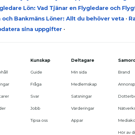
gledare Lön: Vad Tjänar en Flygledare och Flyg
och Bankmäns Löner: Allt du behöver veta
•
Ra
ppdatera sina uppgifter
•
Kunskap
Deltagare
Samord
ehåll
Guide
Min sida
Brand
ingar
Fråga
Medlemskap
Annonsp
arer
Svar
Satsningar
Dotterb
der
Jobb
Värderingar
Nätverk
Tipsa oss
Appar
Mediako
Hör av d