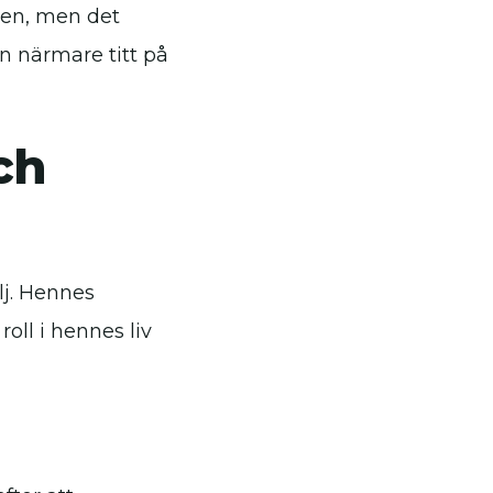
hen, men det
n närmare titt på
ch
lj. Hennes
oll i hennes liv