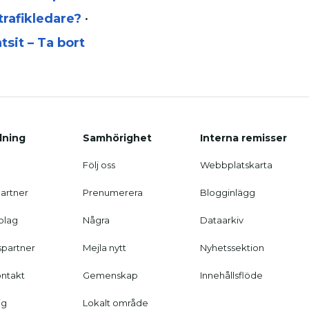
trafikledare?
•
tsit – Ta bort
ning
Samhörighet
Interna remisser
Följ oss
Webbplatskarta
artner
Prenumerera
Blogginlägg
olag
Några
Dataarkiv
spartner
Mejla nytt
Nyhetssektion
ntakt
Gemenskap
Innehållsflöde
ig
Lokalt område