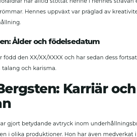
öräldrar har alltid stöttat henne i hennes strävan e
drömmar. Hennes uppväxt var präglad av kreativite
ållning.
ten: Ålder och födelsedatum
r född den XX/XX/XXXX och har sedan dess fortsatt
 talang och karisma.
Bergsten: Karriär och
an
har gjort betydande avtryck inom underhållning
n i olika produktioner. Hon har även medverkat i 