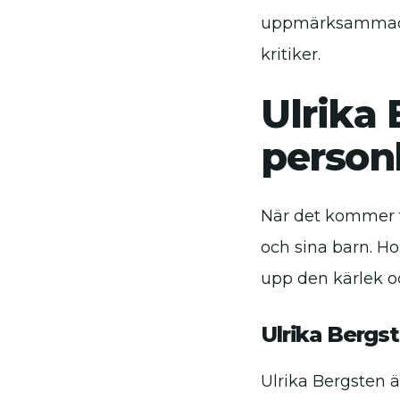
uppmärksammade p
kritiker.
Ulrika 
personl
När det kommer ti
och sina barn. Ho
upp den kärlek o
Ulrika Bergs
Ulrika Bergsten 