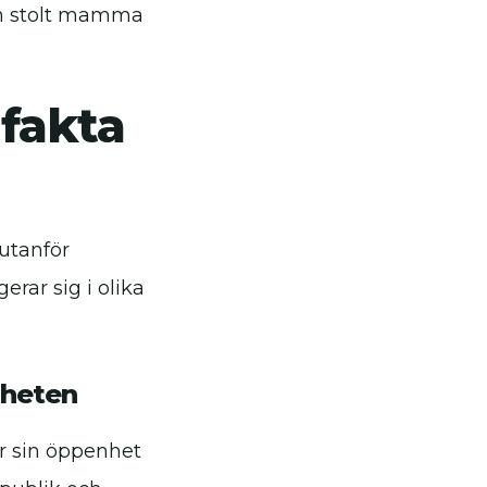
 en stolt mamma
 fakta
 utanför
rar sig i olika
gheten
ör sin öppenhet