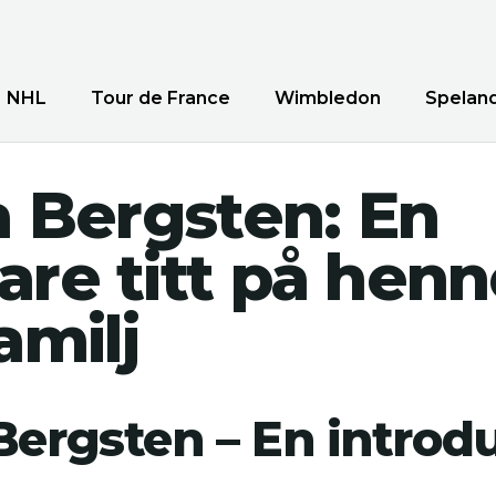
NHL
Tour de France
Wimbledon
Spelan
a Bergsten: En
re titt på henne
amilj
Bergsten – En introd