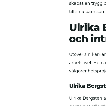
skapat en trygg 
till sina barn so
Ulrika 
och in
Utöver sin karriä
arbetslivet. Hon 
välgörenhetsproj
Ulrika Bergs
Ulrika Bergsten ä