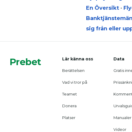
En Översikt
•
Fly
Banktjänstemän 
sig från eller u
Prebet
Lär känna oss
Data
Berättelsen
Gratis inn
Vad vi tror på
Prissänkn
Teamet
Komment
Donera
Urvalsgui
Platser
Manualer
Videor