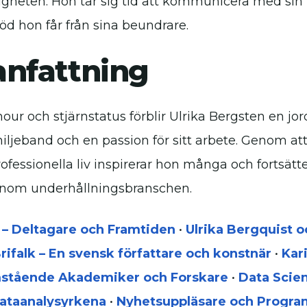
igheten. Hon tar sig tid att kommunicera med sin
öd hon får från sina beundrare.
nfattning
mour och stjärnstatus förblir Ulrika Bergsten en jo
ljeband och en passion för sitt arbete. Genom att
ofessionella liv inspirerar hon många och fortsätte
inom underhållningsbranschen.
 – Deltagare och Framtiden
•
Ulrika Bergquist 
rifalk – En svensk författare och konstnär
•
Kar
amstående Akademiker och Forskare
•
Data Scien
ataanalysyrkena
•
Nyhetsuppläsare och Progra