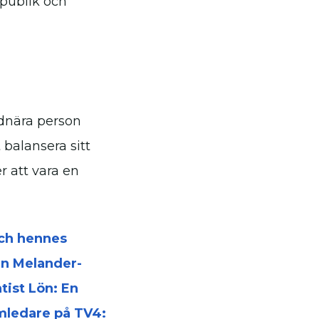
 publik och
rdnära person
 balansera sitt
r att vara en
och hennes
in Melander-
tist Lön: En
mledare på TV4: