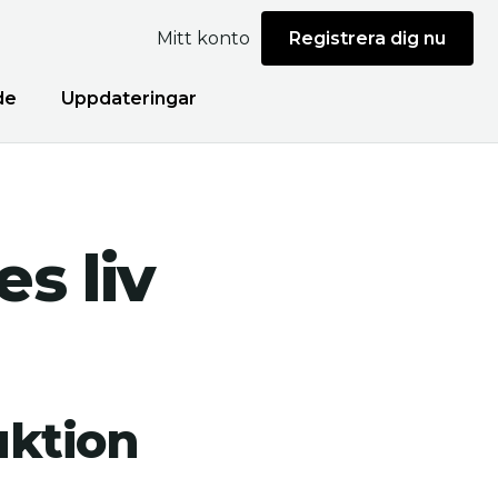
Mitt konto
Registrera dig nu
de
Uppdateringar
s liv
uktion