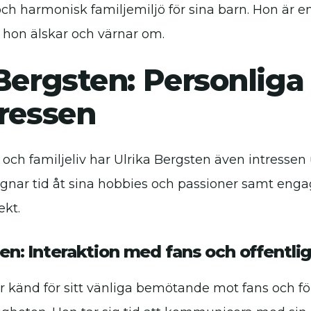
och harmonisk familjemiljö för sina barn. Hon är
m hon älskar och värnar om.
Bergsten: Personliga
tressen
r och familjeliv har Ulrika Bergsten även intressen
ägnar tid åt sina hobbies och passioner samt engage
ekt.
ten: Interaktion med fans och offentli
r känd för sitt vänliga bemötande mot fans och f