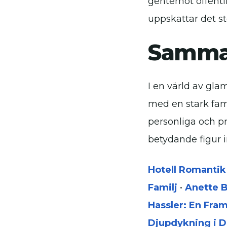
gentemot offentl
uppskattar det st
Samma
I en värld av gla
med en stark fami
personliga och pr
betydande figur 
Hotell Romantik
Familj
•
Anette B
Hassler: En Fr
Djupdykning i D