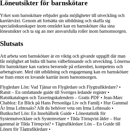
Löneutsikter för barnskötare
Yrket som barnskötare erbjuder goda möjligheter till utveckling och
karriärväxt. Genom att fortsätta sin utbildning och skaffa sig
specialistkunskaper inom området kan en barnskötare öka sina
löneutsikter och ta sig an mer ansvarsfulla roller inom barnomsorgen.
Slutsats
Att arbeta som barnskötare är en viktig och givande uppgift där man
får möjlighet att bidra till barns välbefinnande och utveckling. Lönerna
för barnskötare kan variera beroende på erfarenhet, kompetens och
arbetsgivare. Med rätt utbildning och engagemang kan en barnskötare
se fram emot en lovande karriär inom barnomsorgen.
Flygledare Lön: Vad Tjänar en Flygledare och Flygtrafikledare?
•
Ratsit – En omfattande guide till Sveriges ledande register
•
Ratsitkatalogen och Taxeringskalendern – Gratis PDF
•
Jean-Marc
Chabloz: En Blick på Hans Personliga Liv och Familj
•
Hur Gammal
Är Irma Lehtosalo? Allt du behöver veta om Irma Lehtosalo
•
Butikschef Lön: En Innehållsrik Guide
•
Lönestatistik för
Systemutvecklare och Systemvetare
•
Tilda Törnqvist ålder – Hur
gammal är Tilda Törnqvist?
•
Tågtrafikledare Lön – En Guide till
Lönen för Tågtrafikledare
•