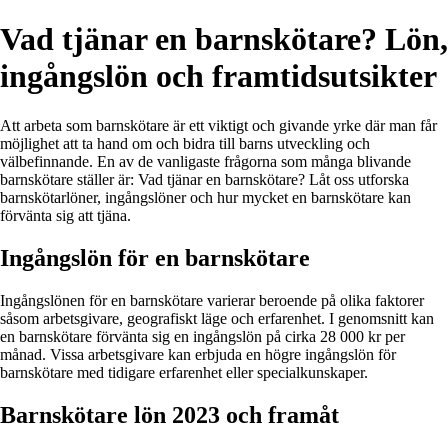
Vad tjänar en barnskötare? Lön,
ingångslön och framtidsutsikter
Att arbeta som barnskötare är ett viktigt och givande yrke där man får
möjlighet att ta hand om och bidra till barns utveckling och
välbefinnande. En av de vanligaste frågorna som många blivande
barnskötare ställer är: Vad tjänar en barnskötare? Låt oss utforska
barnskötarlöner, ingångslöner och hur mycket en barnskötare kan
förvänta sig att tjäna.
Ingångslön för en barnskötare
Ingångslönen för en barnskötare varierar beroende på olika faktorer
såsom arbetsgivare, geografiskt läge och erfarenhet. I genomsnitt kan
en barnskötare förvänta sig en ingångslön på cirka 28 000 kr per
månad. Vissa arbetsgivare kan erbjuda en högre ingångslön för
barnskötare med tidigare erfarenhet eller specialkunskaper.
Barnskötare lön 2023 och framåt