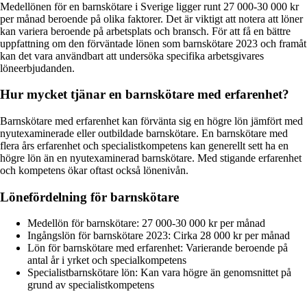
Medellönen för en barnskötare i Sverige ligger runt 27 000-30 000 kr
per månad beroende på olika faktorer. Det är viktigt att notera att löner
kan variera beroende på arbetsplats och bransch. För att få en bättre
uppfattning om den förväntade lönen som barnskötare 2023 och framåt
kan det vara användbart att undersöka specifika arbetsgivares
löneerbjudanden.
Hur mycket tjänar en barnskötare med erfarenhet?
Barnskötare med erfarenhet kan förvänta sig en högre lön jämfört med
nyutexaminerade eller outbildade barnskötare. En barnskötare med
flera års erfarenhet och specialistkompetens kan generellt sett ha en
högre lön än en nyutexaminerad barnskötare. Med stigande erfarenhet
och kompetens ökar oftast också lönenivån.
Lönefördelning för barnskötare
Medellön för barnskötare: 27 000-30 000 kr per månad
Ingångslön för barnskötare 2023: Cirka 28 000 kr per månad
Lön för barnskötare med erfarenhet: Varierande beroende på
antal år i yrket och specialkompetens
Specialistbarnskötare lön: Kan vara högre än genomsnittet på
grund av specialistkompetens