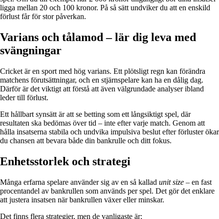
ligga mellan 20 och 100 kronor. På så sätt undviker du att en enskild
förlust får för stor påverkan.
Varians och tålamod – lär dig leva med
svängningar
Cricket är en sport med hög varians. Ett plötsligt regn kan förändra
matchens förutsättningar, och en stjärnspelare kan ha en dålig dag.
Därför är det viktigt att förstå att även välgrundade analyser ibland
leder till förlust.
Ett hållbart synsätt är att se betting som ett långsiktigt spel, där
resultaten ska bedömas över tid – inte efter varje match. Genom att
hålla insatserna stabila och undvika impulsiva beslut efter förluster ökar
du chansen att bevara både din bankrulle och ditt fokus.
Enhetsstorlek och strategi
Många erfarna spelare använder sig av en så kallad
unit size
– en fast
procentandel av bankrullen som används per spel. Det gör det enklare
att justera insatsen när bankrullen växer eller minskar.
Det finns flera strategier, men de vanligaste är: