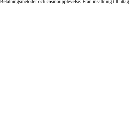
Betalningsmetoder och casinoupplevelse: Från insättning till uttag