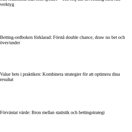
verktyg
Betting-ordboken förklarad: Förstå double chance, draw no bet och
över/under
Value bets i praktiken: Kombinera strategier för att optimera dina
resultat
Förväntat värde: Bron mellan statistik och bettingstrategi