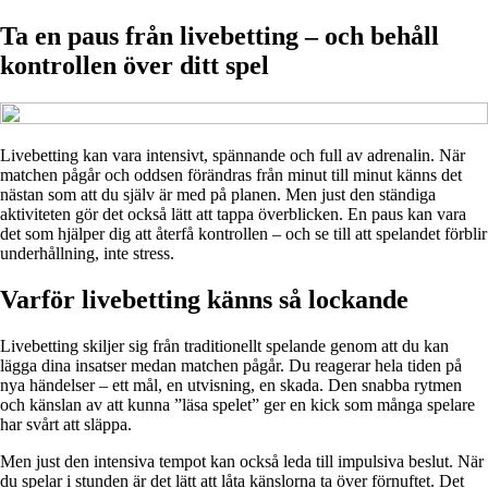
Ta en paus från livebetting – och behåll
kontrollen över ditt spel
Livebetting kan vara intensivt, spännande och full av adrenalin. När
matchen pågår och oddsen förändras från minut till minut känns det
nästan som att du själv är med på planen. Men just den ständiga
aktiviteten gör det också lätt att tappa överblicken. En paus kan vara
det som hjälper dig att återfå kontrollen – och se till att spelandet förblir
underhållning, inte stress.
Varför livebetting känns så lockande
Livebetting skiljer sig från traditionellt spelande genom att du kan
lägga dina insatser medan matchen pågår. Du reagerar hela tiden på
nya händelser – ett mål, en utvisning, en skada. Den snabba rytmen
och känslan av att kunna ”läsa spelet” ger en kick som många spelare
har svårt att släppa.
Men just den intensiva tempot kan också leda till impulsiva beslut. När
du spelar i stunden är det lätt att låta känslorna ta över förnuftet. Det