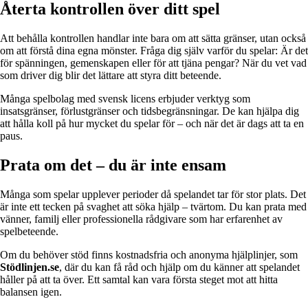
Återta kontrollen över ditt spel
Att behålla kontrollen handlar inte bara om att sätta gränser, utan också
om att förstå dina egna mönster. Fråga dig själv varför du spelar: Är det
för spänningen, gemenskapen eller för att tjäna pengar? När du vet vad
som driver dig blir det lättare att styra ditt beteende.
Många spelbolag med svensk licens erbjuder verktyg som
insatsgränser, förlustgränser och tidsbegränsningar. De kan hjälpa dig
att hålla koll på hur mycket du spelar för – och när det är dags att ta en
paus.
Prata om det – du är inte ensam
Många som spelar upplever perioder då spelandet tar för stor plats. Det
är inte ett tecken på svaghet att söka hjälp – tvärtom. Du kan prata med
vänner, familj eller professionella rådgivare som har erfarenhet av
spelbeteende.
Om du behöver stöd finns kostnadsfria och anonyma hjälplinjer, som
Stödlinjen.se
, där du kan få råd och hjälp om du känner att spelandet
håller på att ta över. Ett samtal kan vara första steget mot att hitta
balansen igen.